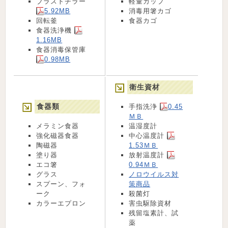
ブラストチラー
軽量カップ
5.92MB
消毒用箸カゴ
回転釜
食器カゴ
食器洗浄機
1.16MB
食器消毒保管庫
0.98MB
衛生資材
食器類
手指洗浄
0.45
ＭＢ
メラミン食器
温湿度計
強化磁器食器
中心温度計
陶磁器
1.53ＭＢ
塗り器
放射温度計
エコ箸
0.94ＭＢ
グラス
ノロウイルス対
スプーン、フォ
策商品
ーク
殺菌灯
カラーエプロン
害虫駆除資材
残留塩素計、試
薬