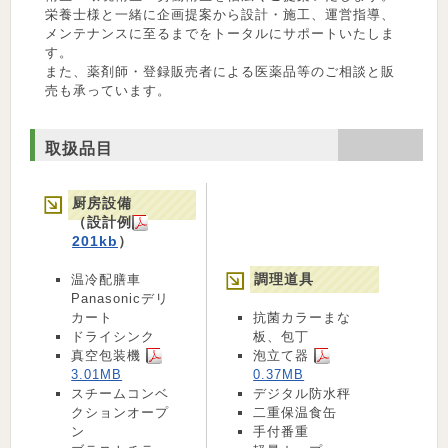
栄養士様と一緒に企画提案から設計・施工、運営指導、
メンテナンスに至るまでをトータルにサポートいたしま
す。
また、薬剤師・登録販売者による医薬品等のご相談と販
売も承っています。
取扱品目
厨房設備
（設計例
201kb
）
調理道具
温冷配膳車
Panasonicデリ
カート
抗菌カラーまな
ドライシンク
板、包丁
真空包装機
泡立て器
3.01MB
0.37MB
スチームコンベ
デジタル防水秤
クションオープ
二重保温食缶
ン
手付番重