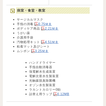
病室・食堂・教室
サージカルマスク
手指の消毒
0.75ＭＢ
ボディケア商品
2.21ＭＢ
うがい薬
介護用手袋
汚物処理キット
4.51ＭＢ
粘着マット及びシート
ムシポン
3.25ＭＢ
ハンドドライヤー
手指自動消毒器
強電解水生成装置
電解次亜水生製装置
光触媒脱臭除菌機
オゾン水生製装置
ラカントカロリー0飴
詰替え用ラップ
0.12MB