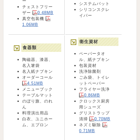
ー
システムバット
チェストフリー
シリコンスクレ
ザー
0.48MB
イパー
真空包装機
1.06MB
衛生資材
食器類
ペーパータオ
陶磁器、漆器、
ル、紙ナプキン
名入箸袋
包装資材
名入紙ナプキン
洗浄除菌剤
オーダーコール
ごみ袋、トイレ
4.51MB
ットペーパー
メニューブック
フライヤー洗浄
テーブルマット
0.86MB
のぼり旗、のれ
クロックス厨房
ん
用シューズ
料理演出用品
グリストラップ
白衣、ユニホー
清掃
0.70MB
ム、エプロン
ネズミ駆除
0.71MB