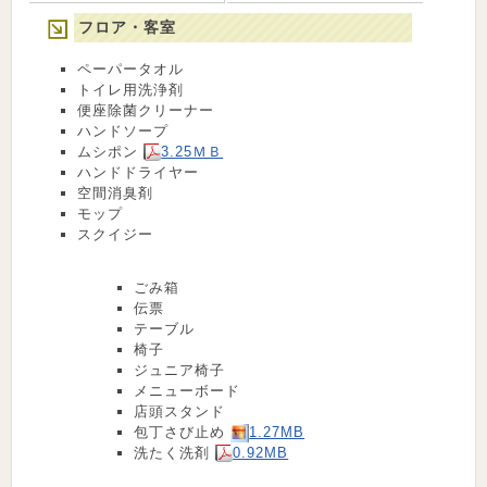
フロア・客室
ペーパータオル
トイレ用洗浄剤
便座除菌クリーナー
ハンドソープ
ムシポン
3.25ＭＢ
ハンドドライヤー
空間消臭剤
モップ
スクイジー
ごみ箱
伝票
テーブル
椅子
ジュニア椅子
メニューボード
店頭スタンド
包丁さび止め
1.27MB
洗たく洗剤
0.92MB