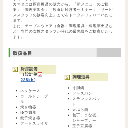
カマタニは厨房用品の販売から、「新メニューのご提
案」「調理実習会」「飲食店経営者セミナー」「サービ
ススタッフの接客向上」までをトータルフォローいたし
ます。
また、テーブルウェア（食器・調理道具・料理演出品な
ど）専門の女性スタッフが時代の最先端をご提案いたし
ます。
取扱品目
厨房設備
（設計例
調理道具
228kb
）
寸胴鍋
ネタケース
ソースパン
コールドテーブ
ステンレスバッ
ル
ト
焼き物器
天ぷら鍋
ゆで麺器
包丁、まな板、
餃子焼き器
シャープナー
フードスライサ
玉子豆腐器